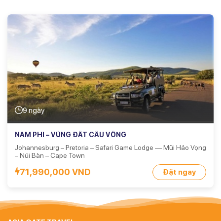
9 ngày
NAM PHI – VÙNG ĐẤT CẦU VỒNG
Johannesburg – Pretoria – Safari Game Lodge –– Mũi Hảo Vọng
– Núi Bàn – Cape Town
71,990,000 VND
Đặt ngay