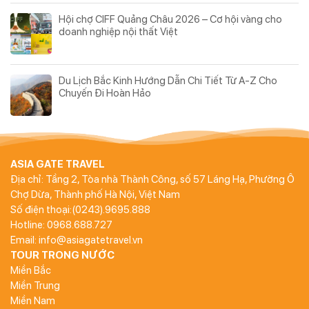
Hội chợ CIFF Quảng Châu 2026 – Cơ hội vàng cho
doanh nghiệp nội thất Việt
Du Lịch Bắc Kinh Hướng Dẫn Chi Tiết Từ A-Z Cho
Chuyến Đi Hoàn Hảo
ASIA GATE TRAVEL
Địa chỉ: Tầng 2, Tòa nhà Thành Công, số 57 Láng Hạ, Phường Ô
Chợ Dừa, Thành phố Hà Nội, Việt Nam
Số điện thoại:(0243).9695.888
Hotline: 0968.688.727
Email: info@asiagatetravel.vn
TOUR TRONG NƯỚC
Miền Bắc
Miền Trung
Miền Nam