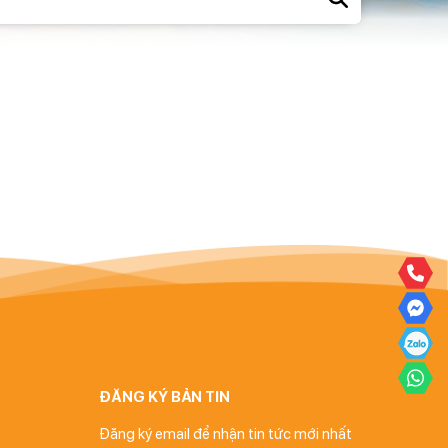
ĐĂNG KÝ BẢN TIN
Đăng ký email để nhận tin tức mới nhất