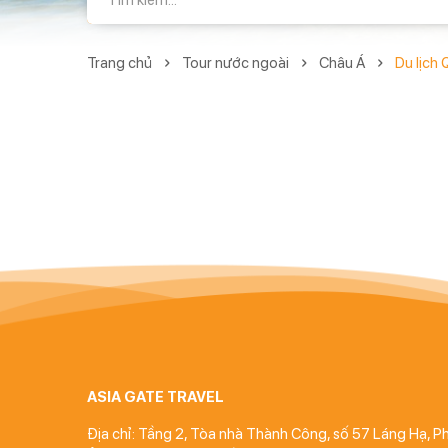
Trang chủ
Tour nước ngoài
Châu Á
Du lịch 
ASIA GATE TRAVEL
Địa chỉ: Tầng 2, Tòa nhà Thành Công, số 57 Láng Hạ, 