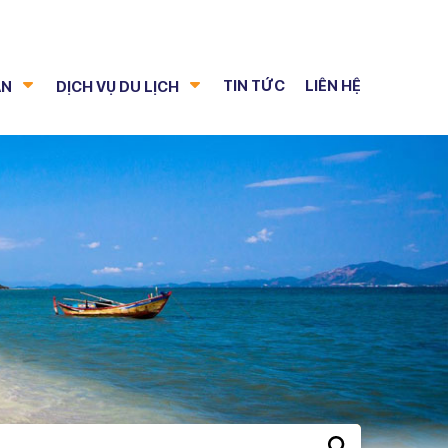
TIN TỨC
LIÊN HỆ
AN
DỊCH VỤ DU LỊCH