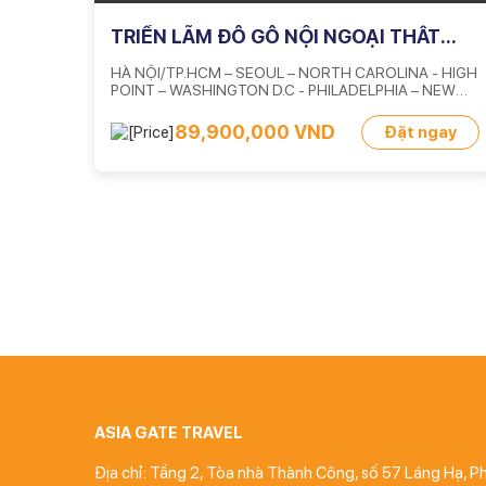
TRIỂN LÃM ĐỒ GỖ NỘI NGOẠI THẤT
HIGH POINT MARKET 24/04 -
HÀ NỘI/TP.HCM – SEOUL – NORTH CAROLINA - HIGH
05/05/2025
POINT – WASHINGTON D.C - PHILADELPHIA – NEW
YORK - VIỆT NAM
89,900,000 VND
Đặt ngay
ASIA GATE TRAVEL
Địa chỉ: Tầng 2, Tòa nhà Thành Công, số 57 Láng Hạ, 