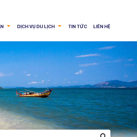
TIN TỨC
LIÊN HỆ
AN
DỊCH VỤ DU LỊCH