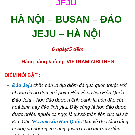
JEJU 
HÀ NỘI – BUSAN – ĐẢO 
JEJU – HÀ NỘI 
6 ngày/5 đêm
Hãng hàng không: VIETNAM AIRLINES
ĐIỂM NỔI BẬT : 
Đảo Jeju 
chắc hẳn là địa điểm đã quá quen thuộc với 
những tín đồ đam mê phim Hàn và du lịch Hàn Quốc. 
Đảo Jeju – hòn đảo được mệnh danh là hòn đảo của 
hoà bình hay đảo tình yêu. Đây cũng là hòn đảo được 
được nhiều người ca ngợi là xứ sở thần tiên của xứ sở 
Kim Chi, “
Hawaii của Hàn Quốc
” bởi vẻ đẹp bình lặng, 
hoang sơ nhưng vô cùng quyến rũ đủ làm say đắm 