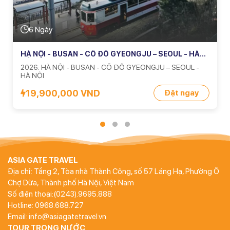
6 Ngày
HÀ NỘI - BUSAN - CỐ ĐÔ GYEONGJU – SEOUL - HÀ
NỘI
2026: HÀ NỘI - BUSAN - CỐ ĐÔ GYEONGJU – SEOUL -
HÀ NỘI
19,900,000 VND
Đặt ngay
ASIA GATE TRAVEL
Địa chỉ: Tầng 2, Tòa nhà Thành Công, số 57 Láng Hạ, Phường Ô
Chợ Dừa, Thành phố Hà Nội, Việt Nam
Số điện thoại:(0243).9695.888
Hotline: 0968.688.727
Email: info@asiagatetravel.vn
TOUR TRONG NƯỚC