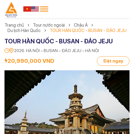
Trang chủ
Tour nước ngoài
Châu Á
Du lịch Hàn Quốc
TOUR HÀN QUỐC - BUSAN - ĐẢO JEJU
TOUR HÀN QUỐC - BUSAN - ĐẢO JEJU
2026: HÀ NỘI – BUSAN – ĐẢO JEJU – HÀ NỘI
20,990,000 VND
Đặt ngay