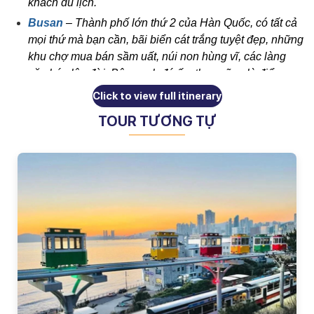
khách du lịch.
Busan 
– Thành phố lớn thứ 2 của Hàn Quốc, có tất cả 
mọi thứ mà bạn cần, bãi biển cát trắng tuyệt đẹp, những 
khu chợ mua bán sầm uất, núi non hùng vĩ, các làng 
văn hóa lâu đời. Bên cạnh đó ấm thực cũng là điểm 
nhấn ấn tượng khó quên của thành phố cảng này.
Click to view full itinerary
TOUR TƯƠNG TỰ