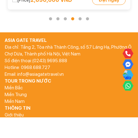
ASIA GATE TRAVEL
Địa chỉ: Tầng 2, Tòa nhà Thành Công, số 57 Láng Hạ, Phường Ô
Chợ Dừa, Thành phố Hà Nội, Việt Nam
Số điện thoại:(0243).9695.888
Hotline: 0968.688.727
Email: info@asiagatetravel.vn
TOUR TRONG NƯỚC
Miền Bắc
Miền Trung
Miền Nam
THÔNG TIN
Giới thiệu
Điều khoản và điều kiện
Hình thức thanh toán
Chính sách bảo mật