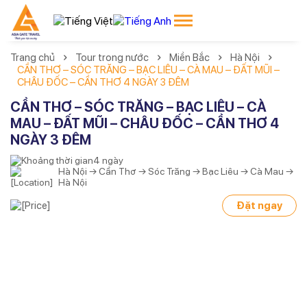
Trang chủ
Tour trong nước
Miền Bắc
Hà Nội
CẦN THƠ – SÓC TRĂNG – BẠC LIÊU – CÀ MAU – ĐẤT MŨI –
CHÂU ĐỐC – CẦN THƠ 4 NGÀY 3 ĐÊM
CẦN THƠ – SÓC TRĂNG – BẠC LIÊU – CÀ
MAU – ĐẤT MŨI – CHÂU ĐỐC – CẦN THƠ 4
NGÀY 3 ĐÊM
4 ngày
Hà Nội → Cần Thơ → Sóc Trăng → Bạc Liêu → Cà Mau →
Hà Nội
Đặt ngay