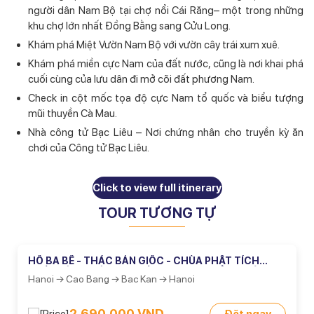
người dân Nam Bộ tại chợ nổi Cái Răng– một trong những
khu chợ lớn nhất Đồng Bằng sang Cửu Long.
Khám phá Miệt Vườn Nam Bộ với vườn cây trái xum xuê.
Khám phá miền cực Nam của đất nước, cũng là nơi khai phá
cuối cùng của lưu dân đi mở cõi đất phương Nam.
Check in cột mốc tọa độ cực Nam tổ quốc và biểu tượng
mũi thuyền Cà Mau.
Nhà công tử Bạc Liêu – Nơi chứng nhân cho truyền kỳ ăn
chơi của Công tử Bạc Liêu.
Check in công trình Điện Gió Bạc Liêu
Miếu Bà Chúa Xứ – điểm tựa tâm linh của người dân khắp nơi
Click to view full itinerary
trên cả nước.
TOUR TƯƠNG TỰ
Cano xuyên rừng, vượt sóng đến với Đất Mũi.
3 Ngày
Len lỏi dưới khu rừng Tràm Trà Sư Châu Đốc, độc đáo với
sang ngàn – vạn con cò vạc.
HỒ BA BỂ - THÁC BẢN GIỐC - CHÙA PHẬT TÍCH
TRÚC LÂM - ĐỘNG NGƯỜM NGAO 4 NGÀY 3 ĐÊM
Hanoi → Cao Bang → Bac Kan → Hanoi
2,690,000 VND
Đặt ngay