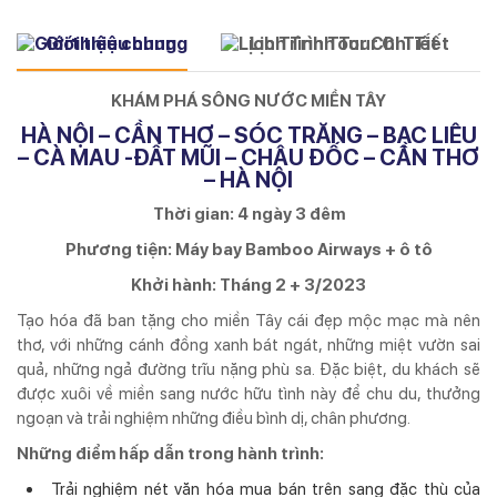
Giới thiệu chung
Lịch Trình Tour Chi Tiết
KHÁM PHÁ SÔNG NƯỚC MIỀN TÂY
HÀ NỘI – CẦN THƠ – SÓC TRĂNG – BẠC LIÊU
– CÀ MAU -ĐẤT MŨI – CHÂU ĐỐC – CẦN THƠ
– HÀ NỘI
Thời gian: 4 ngày 3 đêm
Phương tiện: Máy bay Bamboo Airways + ô tô
Khởi hành: Tháng 2 + 3/2023
Tạo hóa đã ban tặng cho miền Tây cái đẹp mộc mạc mà nên
thơ, với những cánh đồng xanh bát ngát, những miệt vườn sai
quả, những ngả đường trĩu nặng phù sa. Đặc biệt, du khách sẽ
được xuôi về miền sang nước hữu tình này để chu du, thưởng
ngoạn và trải nghiệm những điều bình dị, chân phương.
Những điểm hấp dẫn trong hành trình:
Trải nghiệm nét văn hóa mua bán trên sang đặc thù của