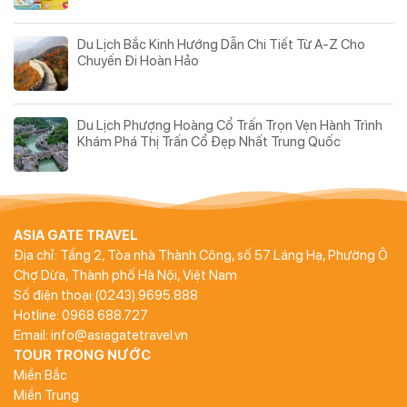
Du Lịch Bắc Kinh Hướng Dẫn Chi Tiết Từ A-Z Cho
Chuyến Đi Hoàn Hảo
Du Lịch Phượng Hoàng Cổ Trấn Trọn Vẹn Hành Trình
Khám Phá Thị Trấn Cổ Đẹp Nhất Trung Quốc
ASIA GATE TRAVEL
Địa chỉ: Tầng 2, Tòa nhà Thành Công, số 57 Láng Hạ, Phường Ô
Chợ Dừa, Thành phố Hà Nội, Việt Nam
Số điện thoại:(0243).9695.888
Hotline: 0968.688.727
Email: info@asiagatetravel.vn
TOUR TRONG NƯỚC
Miền Bắc
Miền Trung