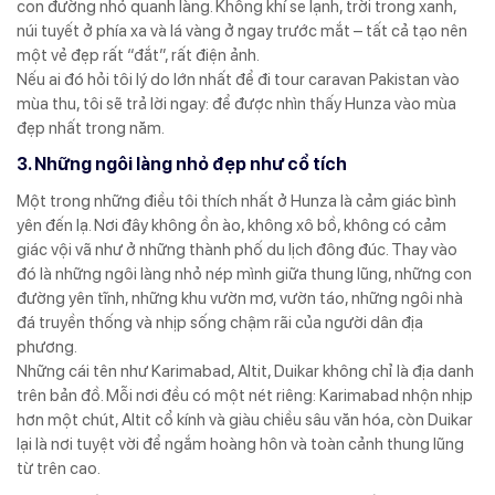
con đường nhỏ quanh làng. Không khí se lạnh, trời trong xanh,
núi tuyết ở phía xa và lá vàng ở ngay trước mắt – tất cả tạo nên
một vẻ đẹp rất “đắt”, rất điện ảnh.
Nếu ai đó hỏi tôi lý do lớn nhất để đi tour caravan Pakistan vào
mùa thu, tôi sẽ trả lời ngay: để được nhìn thấy Hunza vào mùa
đẹp nhất trong năm.
3. Những ngôi làng nhỏ đẹp như cổ tích
Một trong những điều tôi thích nhất ở Hunza là cảm giác bình
yên đến lạ. Nơi đây không ồn ào, không xô bồ, không có cảm
giác vội vã như ở những thành phố du lịch đông đúc. Thay vào
đó là những ngôi làng nhỏ nép mình giữa thung lũng, những con
đường yên tĩnh, những khu vườn mơ, vườn táo, những ngôi nhà
đá truyền thống và nhịp sống chậm rãi của người dân địa
phương.
Những cái tên như Karimabad, Altit, Duikar không chỉ là địa danh
trên bản đồ. Mỗi nơi đều có một nét riêng: Karimabad nhộn nhịp
hơn một chút, Altit cổ kính và giàu chiều sâu văn hóa, còn Duikar
lại là nơi tuyệt vời để ngắm hoàng hôn và toàn cảnh thung lũng
từ trên cao.