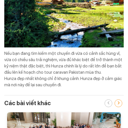
Nếu bạn đang tìm kiếm một chuyến đi vừa có cảnh sắc hùng vĩ,
vừa có chiều sâu trải nghiệm, vừa đủ khác biệt để trở thành một
kỷ niệm thật đặc biệt, thì Hunza chính là lý do rất lớn để bạn bắt
đầu lên kế hoạch cho tour caravan Pakistan mùa thu.
Hunza đẹp nhất không chỉ ở khung cảnh. Hunza đẹp ở cảm giác
mà nơi này để lại sau chuyến đi.
Các bài viết khác