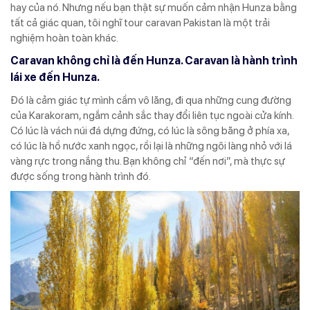
hay của nó. Nhưng nếu bạn thật sự muốn cảm nhận Hunza bằng
tất cả giác quan, tôi nghĩ tour caravan Pakistan là một trải
nghiệm hoàn toàn khác.
Caravan không chỉ là đến Hunza. Caravan là hành trình
lái xe đến Hunza.
Đó là cảm giác tự mình cầm vô lăng, đi qua những cung đường
của Karakoram, ngắm cảnh sắc thay đổi liên tục ngoài cửa kính.
Có lúc là vách núi đá dựng đứng, có lúc là sông băng ở phía xa,
có lúc là hồ nước xanh ngọc, rồi lại là những ngôi làng nhỏ với lá
vàng rực trong nắng thu. Bạn không chỉ “đến nơi”, mà thực sự
được sống trong hành trình đó.