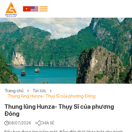
Trang chủ
Tin tức
Thung lũng Hunza- Thụy Sĩ của phương Đông
Thung lũng Hunza- Thụy Sĩ của phương
Đông
08/07/2026
CHIA SẺ
Nếu bạn đang tìm kiếm một điểm đến thật khác biệt cho hành