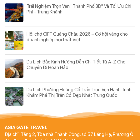
Trải Nghiệm Trọn Vẹn "Thành Phố 3D" Và Tối Ưu Chi
Phí - Trùng Khánh
Hội chợ CIFF Quảng Châu 2026 – Cơ hội vàng cho
doanh nghiệp nội thất Việt
Du Lịch Bắc Kinh Hướng Dẫn Chi Tiết Từ A-Z Cho
Chuyến Đi Hoàn Hảo
Du Lịch Phượng Hoàng Cổ Trấn Trọn Vẹn Hành Trình
Khám Phá Thị Trấn Cổ Đẹp Nhất Trung Quốc
ASIA GATE TRAVEL
Địa chỉ: Tầng 2, Tòa nhà Thành Công, số 57 Láng Hạ, Phường Ô