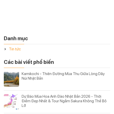
yêu thích bởi những người đam mê khám phá và yêu cảm
giác tự do sau vô lăng.
Vậy tour caravan là gì? Có gì khác biệt so với những tour
du lịch thông thường? Hãy cùng Asia Gate Travel tìm
hiểu trong bài viết dưới đây
Danh mục
Tin tức
Các bài viết phổ biến
Kamikochi - Thiên Đường Mùa Thu Giữa Lòng Dãy
Núi Nhật Bản
Dự Báo Mùa Hoa Anh Đào Nhật Bản 2026 - Thời
Điểm Đẹp Nhất & Tour Ngắm Sakura Không Thể Bỏ
Lỡ