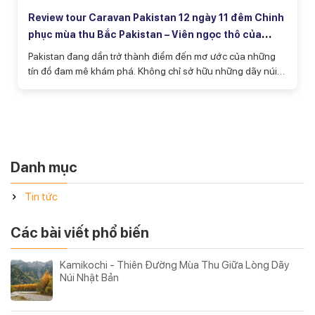
Review tour Caravan Pakistan 12 ngày 11 đêm Chinh
phục mùa thu Bắc Pakistan – Viên ngọc thô của
châu Á
Pakistan đang dần trở thành điểm đến mơ ước của những
tín đồ đam mê khám phá. Không chỉ sở hữu những dãy núi
hùng vĩ bậc nhất thế giới, quốc gia Nam Á này còn gây ấn
tượng bởi vẻ đẹp nguyên sơ, những cung đường ngoạn
mục và nền văn hóa đặc sắc. Trong đó, tour caravan
Pakistan 12 ngày 11 đêm khám phá mùa thu Bắc Pakistan là
hành trình dành cho những du khách yêu thích trải nghiệm,
mong muốn tự mình chinh phục những cung đường huyền
Danh mục
thoại và khám phá "viên ngọc thô của châu Á".
Tin tức
Các bài viết phổ biến
Kamikochi - Thiên Đường Mùa Thu Giữa Lòng Dãy
Núi Nhật Bản