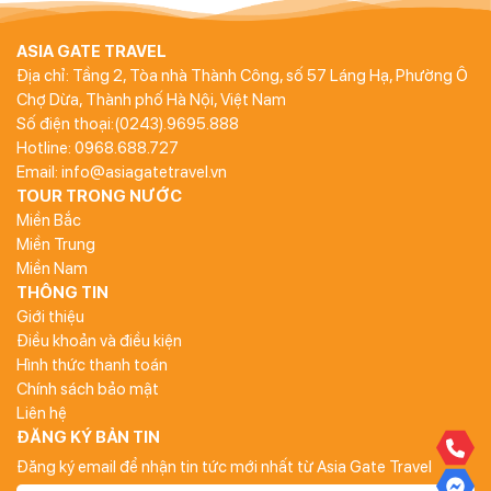
ASIA GATE TRAVEL
Địa chỉ: Tầng 2, Tòa nhà Thành Công, số 57 Láng Hạ, Phường Ô
Chợ Dừa, Thành phố Hà Nội, Việt Nam
Số điện thoại:(0243).9695.888
Hotline: 0968.688.727
Email: info@asiagatetravel.vn
TOUR TRONG NƯỚC
Miền Bắc
Miền Trung
Miền Nam
THÔNG TIN
Giới thiệu
Điều khoản và điều kiện
Hình thức thanh toán
Chính sách bảo mật
Liên hệ
ĐĂNG KÝ BẢN TIN
Đăng ký email để nhận tin tức mới nhất từ Asia Gate Travel