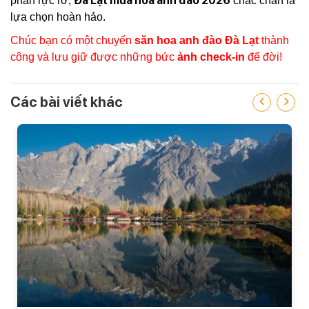
Đà Lạt mùa hoa anh đào 2026
phần rực rỡ,
chắc chắn là
lựa chọn hoàn hảo.
Chúc bạn có một chuyến
săn hoa anh đào Đà Lạt
thành
công và lưu giữ được những bức
ảnh check-in
để đời!
Các bài viết khác