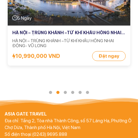
Trùng Khánh
.
5 Ngày
HÀ NỘI – TRÙNG KHÁNH –TỪ KHÍ KHẨU HỒNG NHAI
ĐỘNG- VŨ LONG
HÀ NỘI – TRÙNG KHÁNH –TỪ KHÍ KHẨU HỒNG NHAI
ĐỘNG- VŨ LONG
10,990,000 VND
Đặt ngay
ASIA GATE TRAVEL
Địa chỉ: Tầng 2, Tòa nhà Thành Công, số 57 Láng Hạ, Phường Ô
Chợ Dừa, Thành phố Hà Nội, Việt Nam
Số điện thoại:(0243).9695.888