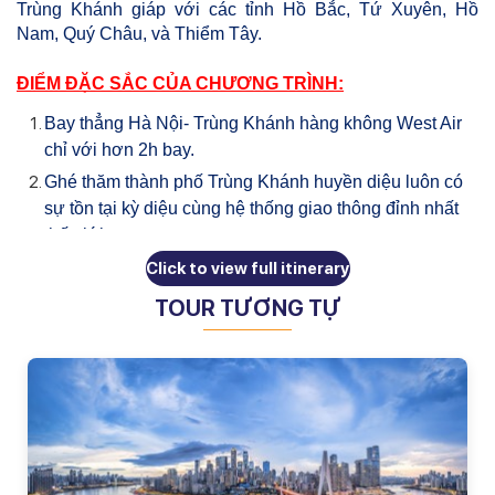
Trùng Khánh giáp với các tỉnh Hồ Bắc, Tứ Xuyên, Hồ 
Nam, Quý Châu, và Thiểm Tây.
ĐIỂM ĐẶC SẮC CỦA CHƯƠNG TRÌNH:
Bay thẳng Hà Nội- Trùng Khánh hàng không West Air 
chỉ với hơn 2h bay.
Ghé thăm thành phố Trùng Khánh huyền diệu luôn có 
sự tồn tại kỳ diệu cùng hệ thống giao thông đỉnh nhất 
thế giới.
Thăm quan những điểm đặc sắc nhất Trùng Khánh: 
Từ 
Click to view full itinerary
Khí Khẩu, Hồng Nhai Động, Bảo tàng Tam Hiệp, Lí 
TOUR TƯƠNG TỰ
Tử Bá.
Ngắm nhìn toàn cảnh Trùng Khánh với góc nhìn đẹp 
nhất từ 
Lão Quân Động
.
Thưởng thức ẩm thực đặc sắc với vị cay tê thách thức 
vị giác của bạn
Ngắm nhìn quốc bảo Trung Quốc tại vườn 
gấu trúc 