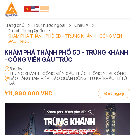
Trang chủ
Tour nước ngoài
Châu Á
Du lịch Trung Quốc
KHÁM PHÁ THÀNH PHỐ 5D - TRÙNG KHÁNH - CÔNG VIÊN
GẤU TRÚC
KHÁM PHÁ THÀNH PHỐ 5D - TRÙNG KHÁNH
- CÔNG VIÊN GẤU TRÚC
5 ngày
TRÙNG KHÁNH - CÔNG VIÊN GẤU TRÚC- HỒNG NHAI ĐỘNG-
BẢO TÀNG TAM HIỆP- LÃO QUÂN ĐỘNG- TỪ KHÍ KHẨU- LÍ TỬ
BÁ
11,990,000 VND
Đặt ngay