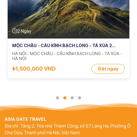
2 Ngày
MỘC CHÂU - CẦU KÍNH BẠCH LONG - TÀ XÙA 2
NGÀY 1 ĐÊM
HÀ NỘI - MỘC CHÂU - CẦU KÍNH BẠCH LONG - TÀ XÙA -
HÀ NỘI
1,500,000 VND
Đặt ngay
ASIA GATE TRAVEL
Địa chỉ: Tầng 2, Tòa nhà Thành Công, số 57 Láng Hạ, Phường Ô
Chợ Dừa, Thành phố Hà Nội, Việt Nam