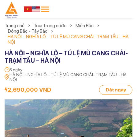
Trang chủ
Tour trong nước
Miền Bắc
Đông Bắc - Tây Bắc
HÀ NỘI – NGHĨA LỘ – TÚ LỆ MÙ CANG CHẢI- TRẠM TẤU – HÀ
NỘI
HÀ NỘI – NGHĨA LỘ – TÚ LỆ MÙ CANG CHẢI-
TRẠM TẤU – HÀ NỘI
3 ngày
HÀ NỘI – NGHĨA LỘ – TÚ LỆ MÙ CANG CHẢI- TRẠM TẤU – HÀ
NỘI
2,690,000 VND
Đặt ngay