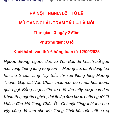
HÀ NỘI – NGHĨA LỘ – TÚ LỆ
MÙ CANG CHẢI - TRẠM TẤU  – HÀ NỘI
Thời gian: 3 ngày 2 đêm
Phương tiện: Ô tô
Khởi hành vào thứ 6 hàng tuần từ 12/09/2025
Ngược đường, ngược dốc về Yên Bái, du khách bắt gặp 
một vùng thung lũng rộng lớn – Mường Lò, cánh đồng lúa 
lớn thứ 2 của vùng Tây Bắc chỉ sau thung lũng Mường 
Thanh; Gặp đất Văn Chấn, màu mỡ, bốn mùa hoa thơm, 
quả ngọt. Bỗng chợt chiếc xe ô tô vén mây, vượt con đèo 
Khau Phạ ngoằn nghèo, dài tít tắp đưa bước chân người lữ 
khách đến Mù Cang Chải. Ồ…Chỉ một tiếng thốt lên như 
vậy cũng đủ làm cho Mù Cang Chải hút hồn bất cứ vị 