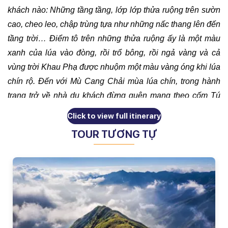
khách nào: Những tầng tầng, lớp lớp thửa ruộng trên sườn 
cao, cheo leo, chập trùng tựa như những nấc thang lên đến 
tầng trời… Điểm tô trên những thửa ruộng ấy là một màu 
xanh của lúa vào đòng, rồi trổ bông, rồi ngả vàng và cả 
vùng trời Khau Phạ được nhuộm một màu vàng óng khi lúa 
chín rộ. Đến với Mù Cang Chải mùa lúa chín, trong hành 
trang trở về nhà du khách đừng quên mang theo cốm Tú 
Lệ, gạo nếp nương Tú Lệ, táo mèo Mù Cang Chải…
Click to view full itinerary
LỊCH KHỞI HÀNH CHI TIẾT
TOUR TƯƠNG TỰ
Tháng 9/2025
12;19,26/09/2025
Tháng 10/2025
03,10,17,24;31/10/2025