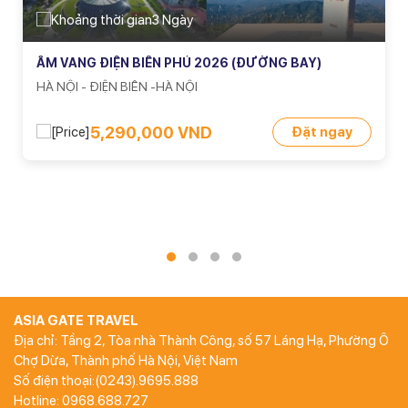
3 Ngày
ÂM VANG ĐIỆN BIÊN PHỦ 2026 (ĐƯỜNG BAY)
HÀ NỘI - ĐIỆN BIÊN -HÀ NỘI
5,290,000 VND
Đặt ngay
ASIA GATE TRAVEL
Địa chỉ: Tầng 2, Tòa nhà Thành Công, số 57 Láng Hạ, Phường Ô
Chợ Dừa, Thành phố Hà Nội, Việt Nam
Số điện thoại:(0243).9695.888
Hotline: 0968.688.727