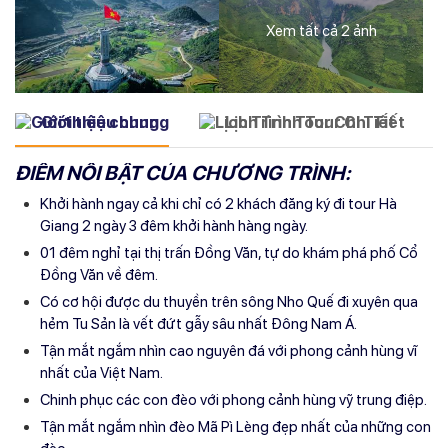
Xem tất cả 2 ảnh
Giới thiệu chung
Lịch Trình Tour Chi Tiết
ĐIỂM NỔI BẬT CỦA CHƯƠNG TRÌNH:
Khởi hành ngay cả khi chỉ có 2 khách đăng ký đi tour Hà
Giang 2 ngày 3 đêm khởi hành hàng ngày.
01 đêm nghỉ tại thị trấn Đồng Văn, tự do khám phá phố Cổ
Đồng Văn về đêm.
Có cơ hội được du thuyền trên sông Nho Quế đi xuyên qua
hẻm Tu Sản là vết đứt gẫy sâu nhất Đông Nam Á.
Tận mắt ngắm nhìn cao nguyên đá với phong cảnh hùng vĩ
nhất của Việt Nam.
Chinh phục các con đèo với phong cảnh hùng vỹ trung điệp.
Tận mắt ngắm nhìn đèo Mã Pì Lèng đẹp nhất của những con