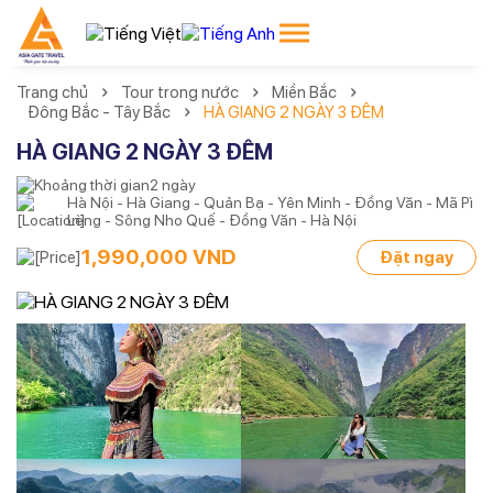
Trang chủ
Tour trong nước
Miền Bắc
Đông Bắc - Tây Bắc
HÀ GIANG 2 NGÀY 3 ĐÊM
HÀ GIANG 2 NGÀY 3 ĐÊM
2 ngày
Hà Nội - Hà Giang - Quản Bạ - Yên Minh - Đồng Văn - Mã Pì
Lèng - Sông Nho Quế - Đồng Văn - Hà Nội
1,990,000 VND
Đặt ngay