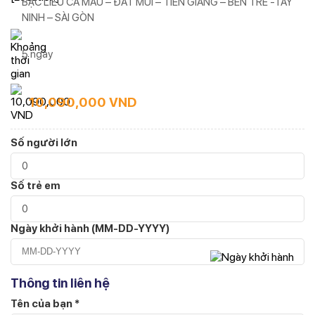
BẠC LIÊU CÀ MAU – ĐẤT MŨI – TIỀN GIANG – BẾN TRE -TÂY
NINH – SÀI GÒN
5 ngày
10,090,000 VND
Số người lớn
Số trẻ em
Ngày khởi hành (MM-DD-YYYY)
Thông tin liên hệ
Tên của bạn *